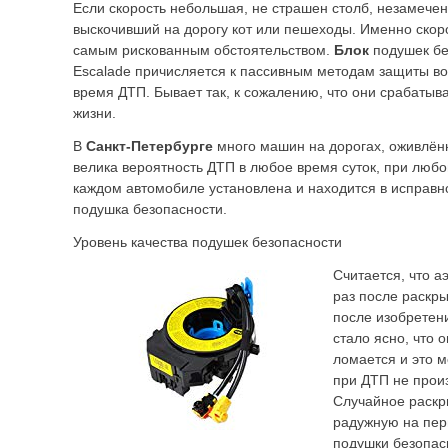
Если скорость небольшая, не страшен столб, незамече
выскочивший на дорогу кот или пешеходы. Именно скоро
самым рискованным обстоятельством.
Блок
подушек бе
Escalade причисляется к пассивным методам защиты во
время ДТП. Бывает так, к сожалению, что они срабатыва
жизни.
В
Санкт-Петербурге
много машин на дорогах, оживлённ
велика вероятность ДТП в любое время суток, при любо
каждом автомобиле установлена и находится в исправн
подушка безопасности.
Уровень качества подушек безопасности
Считается, что а
раз после раскры
после изобретен
стало ясно, что 
ломается и это м
при ДТП не прои
Случайное раскр
радужную на пер
подушки безопа