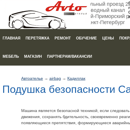
Мебельный проезд 2
Обводный канал
Кировский-Приморский р
Санкт-Петербург
ГЛАВНАЯ
ПЕРЕТЯЖКА
РЕМОНТ
ОБУЧЕНИЕ
ЦЕНЫ
ПОКР
Зака
МЕБЕЛЬ
МАГАЗИН
ПАРТНЕРАМ/ВАКАНСИИ
Автоателье
→
airbag
→
Кадиллак
Подушка безопасности Cad
Машина является безопасной техникой, если следоват
движения, сохранять бдительность, своевременно реаги
появляющиеся препятствия, формирующиеся аварийны