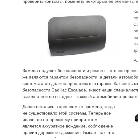
проверить контакты, поменять некоторые её элементы 
Ко
по
Ca
ре
на
вы
з
Ра
Замена подушек безопасности и ремонт – это совершен
же являются гарантом безопасности, а детали автомоби
системы авто должно простаивать в гараже. Как снять
о
безопасности Cadillac Escalade, знают наши специалисты
выгодно или не выгодно – каждый автомобилист решает 
Давно остались в прошлом те времена, когда
не существовало этой системы. Теперь всё
иначе, но по-прежнему приоритетом
является аккуратное вождение, соблюдение
правил дорожного движения. Бывает так, что