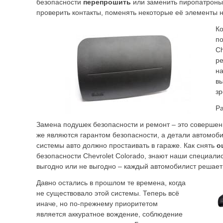
безопасности
перепрошить
или заменить пиропатроны
проверить контакты, поменять некоторые её элементы 
Ко
по
Ch
ре
на
вы
з
Ра
Замена подушек безопасности и ремонт – это совершен
же являются гарантом безопасности, а детали автомоби
системы авто должно простаивать в гараже. Как снять
о
безопасности Chevrolet Colorado, знают наши специалис
выгодно или не выгодно – каждый автомобилист решает 
Давно остались в прошлом те времена, когда
не существовало этой системы. Теперь всё
иначе, но по-прежнему приоритетом
является аккуратное вождение, соблюдение