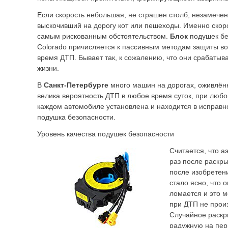
Если скорость небольшая, не страшен столб, незамече
выскочивший на дорогу кот или пешеходы. Именно скоро
самым рискованным обстоятельством.
Блок
подушек бе
Colorado причисляется к пассивным методам защиты во
время ДТП. Бывает так, к сожалению, что они срабатыва
жизни.
В
Санкт-Петербурге
много машин на дорогах, оживлённ
велика вероятность ДТП в любое время суток, при любо
каждом автомобиле установлена и находится в исправн
подушка безопасности.
Уровень качества подушек безопасности
Считается, что а
раз после раскры
после изобретен
стало ясно, что 
ломается и это м
при ДТП не прои
Случайное раскр
радужную на пер