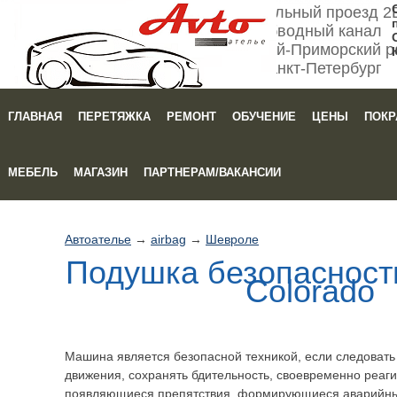
Мебельный проезд 2
Обводный канал
Кировский-Приморский р
Санкт-Петербург
ГЛАВНАЯ
ПЕРЕТЯЖКА
РЕМОНТ
ОБУЧЕНИЕ
ЦЕНЫ
ПОКР
Зака
МЕБЕЛЬ
МАГАЗИН
ПАРТНЕРАМ/ВАКАНСИИ
Автоателье
→
airbag
→
Шевроле
Подушка безопасности
Colorado
Машина является безопасной техникой, если следоват
движения, сохранять бдительность, своевременно реаги
появляющиеся препятствия, формирующиеся аварийны