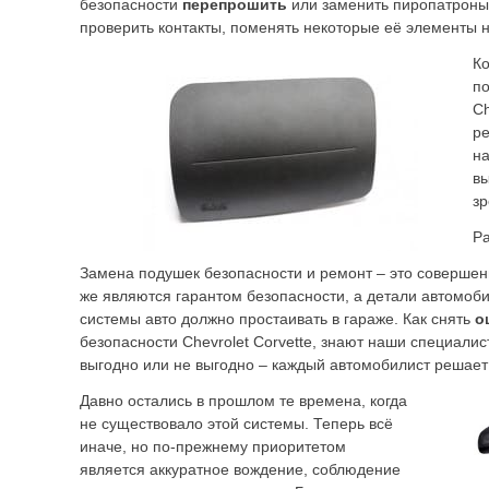
безопасности
перепрошить
или заменить пиропатроны
проверить контакты, поменять некоторые её элементы 
Ко
по
Ch
ре
на
вы
з
Ра
Замена подушек безопасности и ремонт – это совершен
же являются гарантом безопасности, а детали автомоби
системы авто должно простаивать в гараже. Как снять
о
безопасности Chevrolet Corvette, знают наши специалист
выгодно или не выгодно – каждый автомобилист решает 
Давно остались в прошлом те времена, когда
не существовало этой системы. Теперь всё
иначе, но по-прежнему приоритетом
является аккуратное вождение, соблюдение