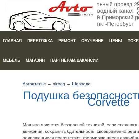
Мебельный проезд 2
Обводный канал
Кировский-Приморский р
Санкт-Петербург
ГЛАВНАЯ
ПЕРЕТЯЖКА
РЕМОНТ
ОБУЧЕНИЕ
ЦЕНЫ
ПОКР
Зака
МЕБЕЛЬ
МАГАЗИН
ПАРТНЕРАМ/ВАКАНСИИ
Автоателье
→
airbag
→
Шевроле
Подушка безопасности
Corvette
Машина является безопасной техникой, если следоват
движения, сохранять бдительность, своевременно реаги
появляющиеся препятствия, формирующиеся аварийны