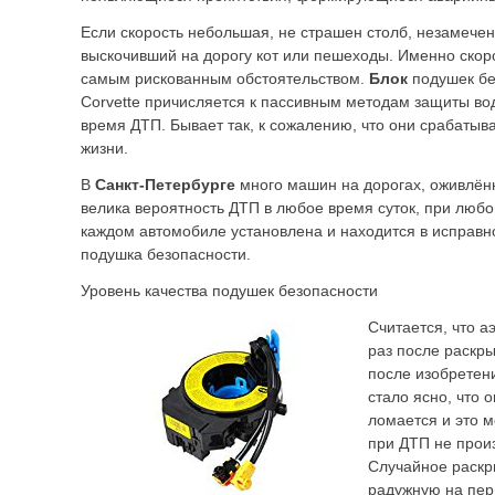
Если скорость небольшая, не страшен столб, незамече
выскочивший на дорогу кот или пешеходы. Именно скоро
самым рискованным обстоятельством.
Блок
подушек бе
Corvette причисляется к пассивным методам защиты во
время ДТП. Бывает так, к сожалению, что они срабатыва
жизни.
В
Санкт-Петербурге
много машин на дорогах, оживлённ
велика вероятность ДТП в любое время суток, при любо
каждом автомобиле установлена и находится в исправн
подушка безопасности.
Уровень качества подушек безопасности
Считается, что а
раз после раскры
после изобретен
стало ясно, что 
ломается и это м
при ДТП не прои
Случайное раскр
радужную на пер