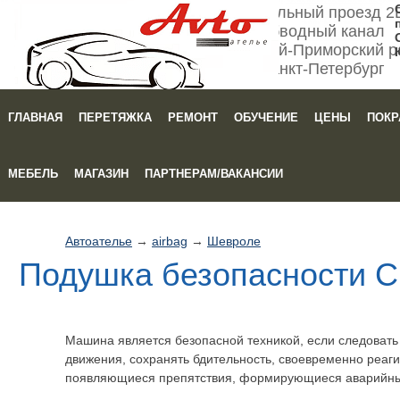
Мебельный проезд 2
Обводный канал
Кировский-Приморский р
Санкт-Петербург
ГЛАВНАЯ
ПЕРЕТЯЖКА
РЕМОНТ
ОБУЧЕНИЕ
ЦЕНЫ
ПОКР
Зака
МЕБЕЛЬ
МАГАЗИН
ПАРТНЕРАМ/ВАКАНСИИ
Автоателье
→
airbag
→
Шевроле
Подушка безопасности Ch
Машина является безопасной техникой, если следоват
движения, сохранять бдительность, своевременно реаги
появляющиеся препятствия, формирующиеся аварийны