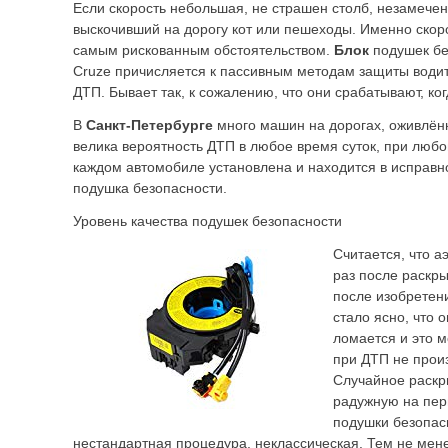
Если скорость небольшая, не страшен столб, незамече
выскочивший на дорогу кот или пешеходы. Именно скоро
самым рискованным обстоятельством.
Блок
подушек бе
Cruze причисляется к пассивным методам защиты води
ДТП. Бывает так, к сожалению, что они срабатывают, ког
В
Санкт-Петербурге
много машин на дорогах, оживлённ
велика вероятность ДТП в любое время суток, при любо
каждом автомобиле установлена и находится в исправн
подушка безопасности.
Уровень качества подушек безопасности
Считается, что а
раз после раскры
после изобретен
стало ясно, что 
ломается и это м
при ДТП не прои
Случайное раскр
радужную на пер
подушки безопас
нестандартная процедура, неклассическая. Тем не мен