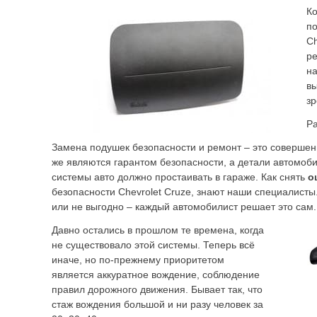
Ко
по
Ch
ре
на
вы
з
Ра
Замена подушек безопасности и ремонт – это совершен
же являются гарантом безопасности, а детали автомоби
системы авто должно простаивать в гараже. Как снять
о
безопасности Chevrolet Cruze, знают наши специалисты.
или не выгодно – каждый автомобилист решает это сам.
Давно остались в прошлом те времена, когда
не существовало этой системы. Теперь всё
иначе, но по-прежнему приоритетом
является аккуратное вождение, соблюдение
правил дорожного движения. Бывает так, что
стаж вождения большой и ни разу человек за