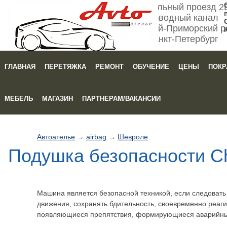
Мебельный проезд 2
Обводный канал
Кировский-Приморский р
Санкт-Петербург
ГЛАВНАЯ
ПЕРЕТЯЖКА
РЕМОНТ
ОБУЧЕНИЕ
ЦЕНЫ
ПОКР
Зака
МЕБЕЛЬ
МАГАЗИН
ПАРТНЕРАМ/ВАКАНСИИ
Автоателье
→
airbag
→
Шевроле
Подушка безопасности Che
Машина является безопасной техникой, если следоват
движения, сохранять бдительность, своевременно реаги
появляющиеся препятствия, формирующиеся аварийны