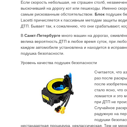
Если скорость небольшая, не страшен столб, незамече
выскочивший на дорогу кот или пешеходы. Именно скоро
самым рискованным обстоятельством.
Блок
подушек бе
Lacetti причисляется к пассивным методам защиты вод
ДТП. Бывает так, к сожалению, что они срабатывают, ког
В
Санкт-Петербурге
много машин на дорогах, оживлённ
велика вероятность ДТП в любое время суток, при любо
каждом автомобиле установлена и находится в исправн
подушка безопасности.
Уровень качества подушек безопасности
Считается, что а
раз после раскры
после изобретен
стало ясно, что 
ломается и это м
при ДТП не прои
Случайное раскр
радужную на пер
подушки безопас
нестандартная процедура, неклассическая. Тем не мен