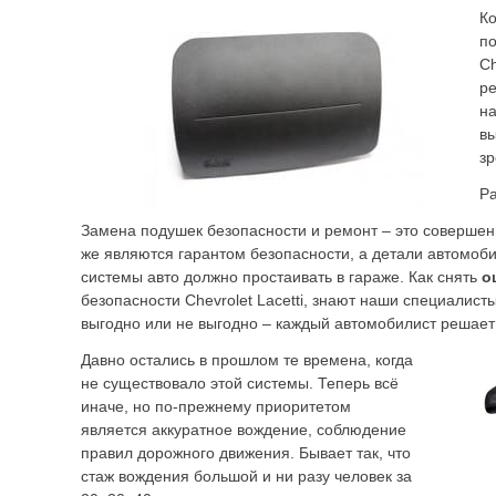
Ко
по
Ch
ре
на
вы
з
Ра
Замена подушек безопасности и ремонт – это совершен
же являются гарантом безопасности, а детали автомоби
системы авто должно простаивать в гараже. Как снять
о
безопасности Chevrolet Lacetti, знают наши специалисты
выгодно или не выгодно – каждый автомобилист решает 
Давно остались в прошлом те времена, когда
не существовало этой системы. Теперь всё
иначе, но по-прежнему приоритетом
является аккуратное вождение, соблюдение
правил дорожного движения. Бывает так, что
стаж вождения большой и ни разу человек за