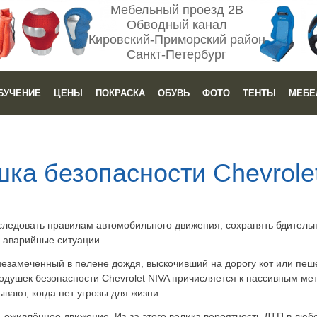
Мебельный проезд 2В
Обводный канал
Кировский-Приморский район
Санкт-Петербург
БУЧЕНИЕ
ЦЕНЫ
ПОКРАСКА
ОБУВЬ
ФОТО
ТЕНТЫ
МЕБЕ
ка безопасности Chevrole
следовать правилам автомобильного движения, сохранять бдительн
аварийные ситуации.
незамеченный в пелене дождя, выскочивший на дорогу кот или пеш
одушек безопасности Chevrolet NIVA причисляется к пассивным ме
ывают, когда нет угрозы для жизни.
 оживлённое движение. Из-за этого велика вероятность ДТП в любо