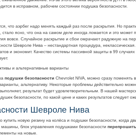
одится в исправном, рабочем состоянии подушка безопасности.
ся, что аэрбег надо менять каждый раз после раскрытия. Но практ
 стало ясно, что она на самом деле иногда ломается и это может п
тия вовсе. Случайное раскрытие и сбои омрачают радужную на пер
сности Шевроле Нива – нестандартная процедура, неклассическая.
атов и экономит. Качество системы пассивной защиты в 99 случаях
ует.
ктивы и альтернативные варианты
чка
подушки безопасности
Chevrolet NIVA, можно сразу поменять 
варианты, альтернативу. Некоторые проблемы действительно можно
ыполняет, результат будет удовлетворительным. В нашей мастерско
ушек безопасности, по какой цене и каких результатов следует ож
асности Шевроле Нива
о купить новую резину на колёса и подушки безопасности, когда дв
ти машины, блок управления подушками безопасности
перепрошит
элементы на новые.