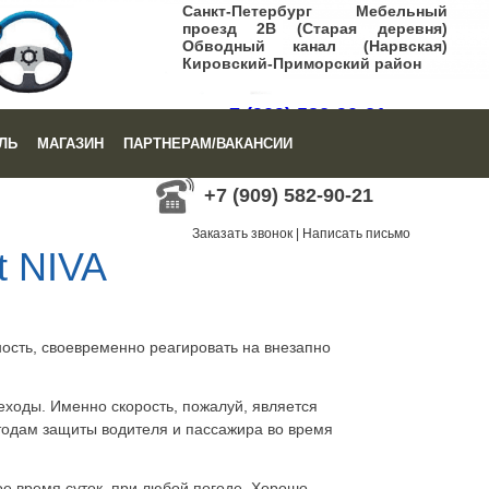
Санкт-Петербург Мебельный
проезд 2В (Старая деревня)
Обводный канал (Нарвская)
Кировский-Приморский район
+7 (909) 582-90-21
ЛЬ
МАГАЗИН
ПАРТНЕРАМ/ВАКАНСИИ
Заказать звонок
|
Написать письмо
+7 (909) 582-90-21
Заказать звонок
|
Написать письмо
t NIVA
ость, своевременно реагировать на внезапно
еходы. Именно скорость, пожалуй, является
тодам защиты водителя и пассажира во время
е время суток, при любой погоде. Хорошо,