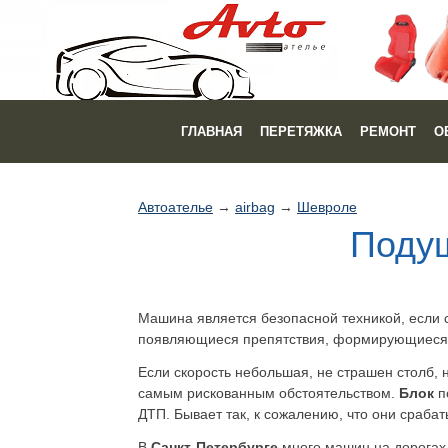
ГЛАВНАЯ
ПЕРЕТЯЖКА
РЕМОНТ
О
Автоателье
→
airbag
→
Шевроле
Подуш
Машина является безопасной техникой, если 
появляющиеся препятствия, формирующиеся 
Если скорость небольшая, не страшен столб, 
самым рискованным обстоятельством.
Блок
п
ДТП. Бывает так, к сожалению, что они срабат
В
Санкт-Петербурге
много машин на дорогах,