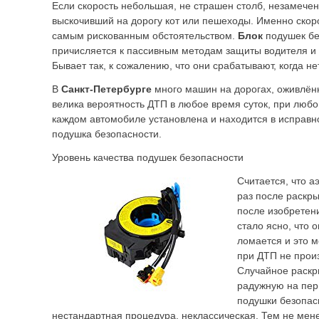
Если скорость небольшая, не страшен столб, незамече
выскочивший на дорогу кот или пешеходы. Именно скоро
самым рискованным обстоятельством.
Блок
подушек бе
причисляется к пассивным методам защиты водителя и
Бывает так, к сожалению, что они срабатывают, когда не
В
Санкт-Петербурге
много машин на дорогах, оживлённ
велика вероятность ДТП в любое время суток, при любо
каждом автомобиле установлена и находится в исправн
подушка безопасности.
Уровень качества подушек безопасности
Считается, что а
раз после раскры
после изобретен
стало ясно, что 
ломается и это м
при ДТП не прои
Случайное раскр
радужную на пер
подушки безопа
нестандартная процедура, неклассическая. Тем не мен