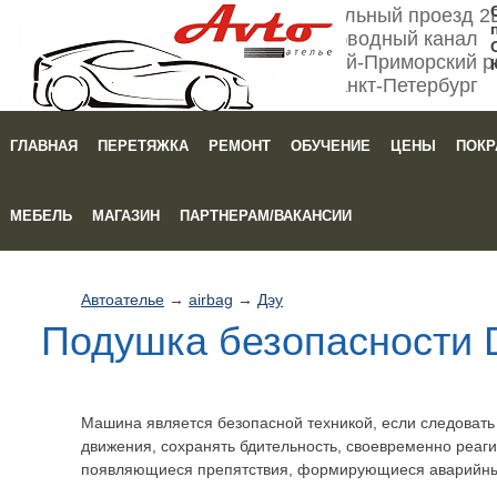
Мебельный проезд 2
Обводный канал
Кировский-Приморский р
Санкт-Петербург
ГЛАВНАЯ
ПЕРЕТЯЖКА
РЕМОНТ
ОБУЧЕНИЕ
ЦЕНЫ
ПОКР
Зака
МЕБЕЛЬ
МАГАЗИН
ПАРТНЕРАМ/ВАКАНСИИ
Автоателье
→
airbag
→
Дэу
Подушка безопасности 
Машина является безопасной техникой, если следоват
движения, сохранять бдительность, своевременно реаги
появляющиеся препятствия, формирующиеся аварийны