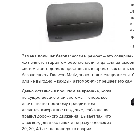
по
Da
по
ма
мн
п
Ра
Замена подушек безопасности и ремонт – это совершен
же являются гарантом безопасности, а детали автомоби
системы авто должно простаивать в гараже. Как снять
о
безопасности Daewoo Matiz, знают наши специалисты. С
или не выгодно – каждый автомобилист решает это сам.
Давно остались в прошлом те времена, когда
не существовало этой системы. Теперь всё
иначе, но по-прежнему приоритетом
является аккуратное вождение, соблюдение
правил дорожного движения. Бывает так, что
стаж вождения большой и ни разу человек за
20, 30, 40 лет не попадал в аварии.