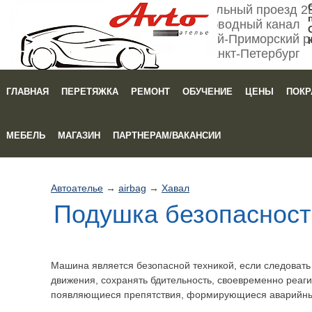
Мебельный проезд 2
Обводный канал
Кировский-Приморский р
Санкт-Петербург
ГЛАВНАЯ
ПЕРЕТЯЖКА
РЕМОНТ
ОБУЧЕНИЕ
ЦЕНЫ
ПОКР
Зака
МЕБЕЛЬ
МАГАЗИН
ПАРТНЕРАМ/ВАКАНСИИ
Автоателье
→
airbag
→
Хавал
Подушка безопасност
Машина является безопасной техникой, если следоват
движения, сохранять бдительность, своевременно реаги
появляющиеся препятствия, формирующиеся аварийны