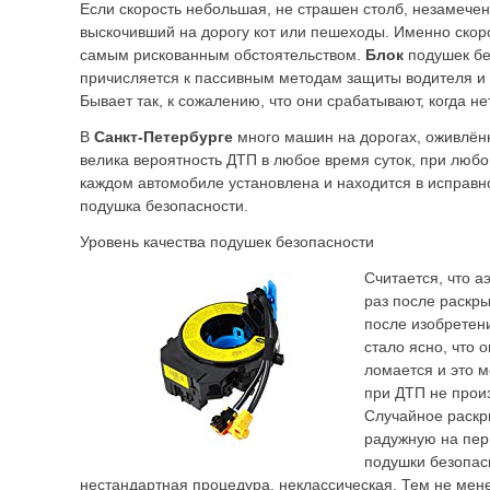
Если скорость небольшая, не страшен столб, незамече
выскочивший на дорогу кот или пешеходы. Именно скоро
самым рискованным обстоятельством.
Блок
подушек бе
причисляется к пассивным методам защиты водителя и
Бывает так, к сожалению, что они срабатывают, когда не
В
Санкт-Петербурге
много машин на дорогах, оживлённ
велика вероятность ДТП в любое время суток, при любо
каждом автомобиле установлена и находится в исправн
подушка безопасности.
Уровень качества подушек безопасности
Считается, что а
раз после раскры
после изобретен
стало ясно, что 
ломается и это м
при ДТП не прои
Случайное раскр
радужную на пер
подушки безопа
нестандартная процедура, неклассическая. Тем не мен