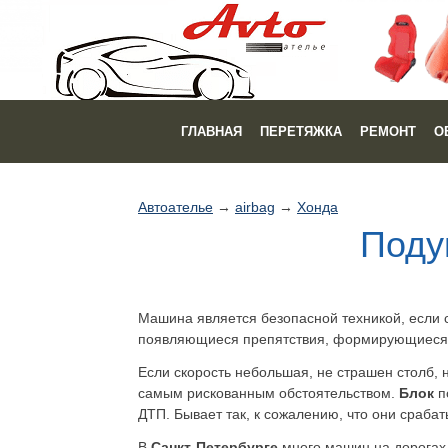
ГЛАВНАЯ
ПЕРЕТЯЖКА
РЕМОНТ
О
Автоателье
→
airbag
→
Хонда
Поду
Машина является безопасной техникой, если 
появляющиеся препятствия, формирующиеся 
Если скорость небольшая, не страшен столб, 
самым рискованным обстоятельством.
Блок
п
ДТП. Бывает так, к сожалению, что они срабат
В
Санкт-Петербурге
много машин на дорогах,