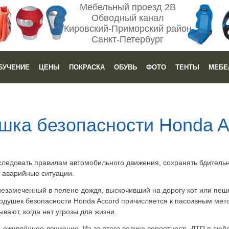
Мебельный проезд 2В
Обводный канал
Кировский-Приморский район
Санкт-Петербург
БУЧЕНИЕ
ЦЕНЫ
ПОКРАСКА
ОБУВЬ
ФОТО
ТЕНТЫ
МЕБЕ
шка безопасности Honda A
следовать правилам автомобильного движения, сохранять бдительн
аварийные ситуации.
незамеченный в пелене дождя, выскочивший на дорогу кот или пеш
одушек безопасности Honda Accord причисляется к пассивным мет
ывают, когда нет угрозы для жизни.
 оживлённое движение. Из-за этого велика вероятность ДТП в любо