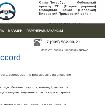
Санкт-Петербург Мебельный
проезд 2В (Старая деревня)
Обводный канал (Нарвская)
Кировский-Приморский район
+7 (909) 582-90-21
ЛЬ
МАГАЗИН
ПАРТНЕРАМ/ВАКАНСИИ
Заказать звонок
|
Написать письмо
+7 (909) 582-90-21
Заказать звонок
|
Написать письмо
ccord
ость, своевременно реагировать на внезапно
еходы. Именно скорость, пожалуй, является
одам защиты водителя и пассажира во время
е время суток, при любой погоде. Хорошо,