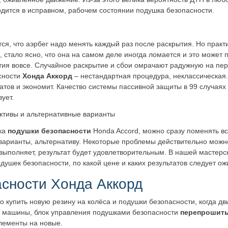
одится в исправном, рабочем состоянии подушка безопасности.
ся, что аэрбег надо менять каждый раз после раскрытия. Но практ
 стало ясно, что она на самом деле иногда ломается и это может п
тия вовсе. Случайное раскрытие и сбои омрачают радужную на пер
сности
Хонда Аккорд
– нестандартная процедура, неклассическая
атов и экономит. Качество системы пассивной защиты в 99 случаях
ует.
ктивы и альтернативные варианты
чка
подушки безопасности
Honda Accord, можно сразу поменять вс
варианты, альтернативу. Некоторые проблемы действительно можно
ыполняет, результат будет удовлетворительным. В нашей мастерско
ушек безопасности, по какой цене и каких результатов следует ож
сности Хонда Аккорд
о купить новую резину на колёса и подушки безопасности, когда дв
ти машины, блок управления подушками безопасности
перепрошит
элементы на новые.