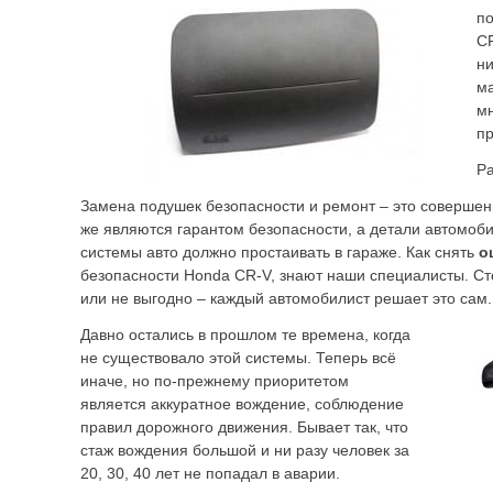
п
CR
ни
ма
мн
п
Ра
Замена подушек безопасности и ремонт – это совершен
же являются гарантом безопасности, а детали автомоби
системы авто должно простаивать в гараже. Как снять
о
безопасности Honda CR-V, знают наши специалисты. Сто
или не выгодно – каждый автомобилист решает это сам.
Давно остались в прошлом те времена, когда
не существовало этой системы. Теперь всё
иначе, но по-прежнему приоритетом
является аккуратное вождение, соблюдение
правил дорожного движения. Бывает так, что
стаж вождения большой и ни разу человек за
20, 30, 40 лет не попадал в аварии.