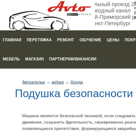
Мебельный проезд 2
Обводный канал
Кировский-Приморский р
Санкт-Петербург
ГЛАВНАЯ
ПЕРЕТЯЖКА
РЕМОНТ
ОБУЧЕНИЕ
ЦЕНЫ
ПОКР
Зака
МЕБЕЛЬ
МАГАЗИН
ПАРТНЕРАМ/ВАКАНСИИ
Автоателье
→
airbag
→
Хонда
Подушка безопасности
Машина является безопасной техникой, если следоват
движения, сохранять бдительность, своевременно реаги
появляющиеся препятствия, формирующиеся аварийны