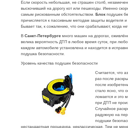
Если скорость небольшая, не страшен столб, незамече
выскочивший на дорогу кот или пешеходы. Именно скоро
самым рискованным обстоятельством.
Блок
подушек б
причисляется к пассивным методам защиты водителя и
Бывает так, к сожалению, что они срабатывают, когда не
В
Санкт-Петербурге
много машин на дорогах, оживлённ
велика вероятность ДТП в любое время суток, при любо
каждом автомобиле установлена и находится в исправн
подушка безопасности.
Уровень качества подушек безопасности
Считается, что а
раз после раскры
после изобретен
стало ясно, что 
ломается и это м
при ДТП не прои
Случайное раскр
радужную на пер
подушки безопа
нестандартная процедура, неклассическая. Тем не мен