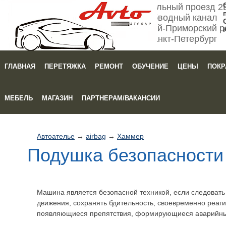
Мебельный проезд 2
Обводный канал
Кировский-Приморский р
Санкт-Петербург
ГЛАВНАЯ
ПЕРЕТЯЖКА
РЕМОНТ
ОБУЧЕНИЕ
ЦЕНЫ
ПОКР
Зака
МЕБЕЛЬ
МАГАЗИН
ПАРТНЕРАМ/ВАКАНСИИ
Автоателье
→
airbag
→
Хаммер
Подушка безопасност
Машина является безопасной техникой, если следоват
движения, сохранять бдительность, своевременно реаги
появляющиеся препятствия, формирующиеся аварийны