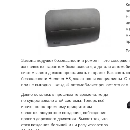
Ко
по
H
ни
ма
мн
п
Ра
Замена подушек безопасности и ремонт – это совершен
же являются гарантом безопасности, а детали автомоби
системы авто должно простаивать в гараже. Как снять
о
безопасности Hummer H3, знают наши специалисты. Сто
или не выгодно – каждый автомобилист решает это сам.
Давно остались в прошлом те времена, когда
не существовало этой системы. Теперь всё
иначе, но по-прежнему приоритетом
является аккуратное вождение, соблюдение
правил дорожного движения. Бывает так, что
стаж вождения большой и ни разу человек за