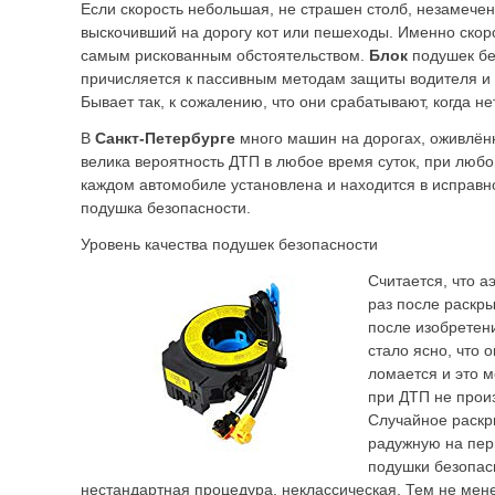
Если скорость небольшая, не страшен столб, незамече
выскочивший на дорогу кот или пешеходы. Именно скоро
самым рискованным обстоятельством.
Блок
подушек бе
причисляется к пассивным методам защиты водителя и
Бывает так, к сожалению, что они срабатывают, когда не
В
Санкт-Петербурге
много машин на дорогах, оживлённ
велика вероятность ДТП в любое время суток, при любо
каждом автомобиле установлена и находится в исправн
подушка безопасности.
Уровень качества подушек безопасности
Считается, что а
раз после раскры
после изобретен
стало ясно, что 
ломается и это м
при ДТП не прои
Случайное раскр
радужную на пер
подушки безопа
нестандартная процедура, неклассическая. Тем не мен