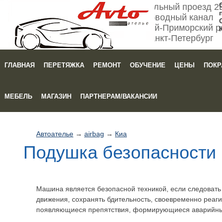
Мебельный проезд 2
Обводный канал
Кировский-Приморский р
Санкт-Петербург
ГЛАВНАЯ
ПЕРЕТЯЖКА
РЕМОНТ
ОБУЧЕНИЕ
ЦЕНЫ
ПОКР
Зака
МЕБЕЛЬ
МАГАЗИН
ПАРТНЕРАМ/ВАКАНСИИ
Автоателье
→
airbag
→
Киа
Подушка безопасности 
Машина является безопасной техникой, если следоват
движения, сохранять бдительность, своевременно реаги
появляющиеся препятствия, формирующиеся аварийны