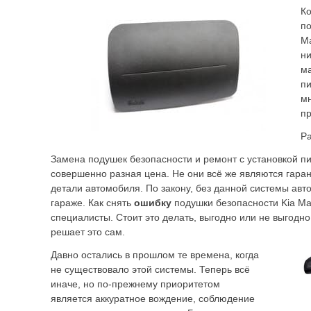
Ко
по
Ma
ни
ма
пи
мн
п
Ра
Замена подушек безопасности и ремонт с установкой пи
совершенно разная цена. Не они всё же являются гаран
детали автомобиля. По закону, без данной системы авт
гараже. Как снять
ошибку
подушки безопасности Kia Ma
специалисты. Стоит это делать, выгодно или не выгодн
решает это сам.
Давно остались в прошлом те времена, когда
не существовало этой системы. Теперь всё
иначе, но по-прежнему приоритетом
является аккуратное вождение, соблюдение