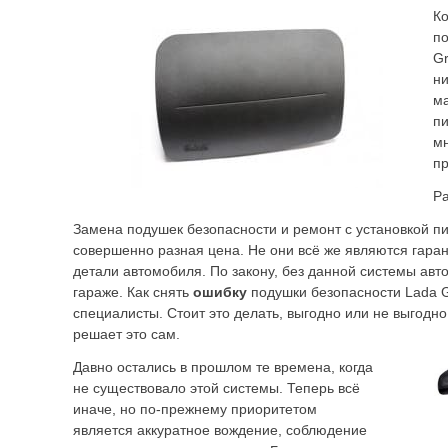
Ко
по
Gr
ни
ма
пи
мн
п
Ра
Замена подушек безопасности и ремонт с установкой пи
совершенно разная цена. Не они всё же являются гаран
детали автомобиля. По закону, без данной системы авт
гараже. Как снять
ошибку
подушки безопасности Lada G
специалисты. Стоит это делать, выгодно или не выгодн
решает это сам.
Давно остались в прошлом те времена, когда
не существовало этой системы. Теперь всё
иначе, но по-прежнему приоритетом
является аккуратное вождение, соблюдение