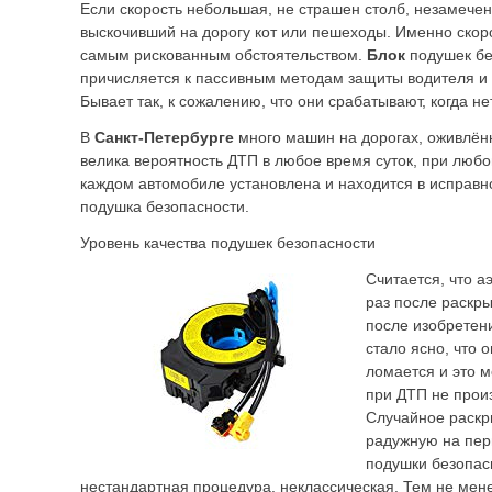
Если скорость небольшая, не страшен столб, незамече
выскочивший на дорогу кот или пешеходы. Именно скоро
самым рискованным обстоятельством.
Блок
подушек бе
причисляется к пассивным методам защиты водителя и
Бывает так, к сожалению, что они срабатывают, когда не
В
Санкт-Петербурге
много машин на дорогах, оживлённ
велика вероятность ДТП в любое время суток, при любо
каждом автомобиле установлена и находится в исправн
подушка безопасности.
Уровень качества подушек безопасности
Считается, что а
раз после раскры
после изобретен
стало ясно, что 
ломается и это м
при ДТП не прои
Случайное раскр
радужную на пер
подушки безопа
нестандартная процедура, неклассическая. Тем не мен