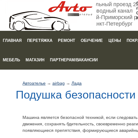
Мебельный проезд 2
Обводный канал
Кировский-Приморский р
Санкт-Петербург
ГЛАВНАЯ
ПЕРЕТЯЖКА
РЕМОНТ
ОБУЧЕНИЕ
ЦЕНЫ
ПОКР
Зака
МЕБЕЛЬ
МАГАЗИН
ПАРТНЕРАМ/ВАКАНСИИ
Автоателье
→
airbag
→
Лада
Подушка безопасности 
Машина является безопасной техникой, если следоват
движения, сохранять бдительность, своевременно реаги
появляющиеся препятствия, формирующиеся аварийны