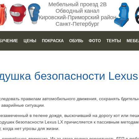
Мебельный проезд 2В
Обводный канал
Кировский-Приморский район
Санкт-Петербург
БУЧЕНИЕ
ЦЕНЫ
ПОКРАСКА
ОБУВЬ
ФОТО
ТЕНТЫ
МЕБЕ
душка безопасности Lexus
следовать правилам автомобильного движения, сохранять бдительн
аварийные ситуации.
незамеченный в пелене дождя, выскочивший на дорогу кот или пеш
одушек безопасности Lexus LX причисляется к пассивным методам
 когда нет угрозы для жизни.
 оживлённое движение. Из-за этого велика вероятность ДТП в любо