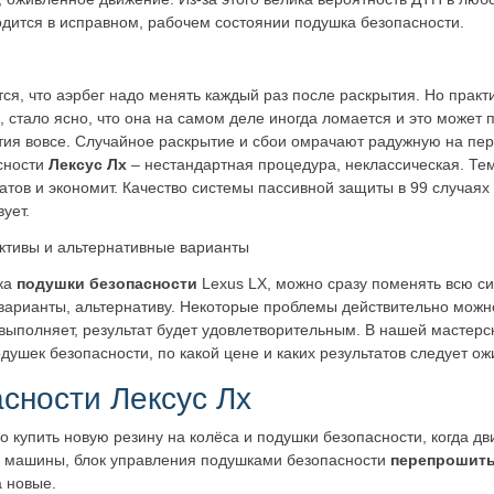
одится в исправном, рабочем состоянии подушка безопасности.
ся, что аэрбег надо менять каждый раз после раскрытия. Но практ
 стало ясно, что она на самом деле иногда ломается и это может п
тия вовсе. Случайное раскрытие и сбои омрачают радужную на пер
сности
Лексус Лх
– нестандартная процедура, неклассическая. Те
атов и экономит. Качество системы пассивной защиты в 99 случаях
ует.
ктивы и альтернативные варианты
чка
подушки безопасности
Lexus LX, можно сразу поменять всю си
варианты, альтернативу. Некоторые проблемы действительно можно
ыполняет, результат будет удовлетворительным. В нашей мастерско
ушек безопасности, по какой цене и каких результатов следует ож
сности Лексус Лх
о купить новую резину на колёса и подушки безопасности, когда дв
ти машины, блок управления подушками безопасности
перепрошит
а новые.