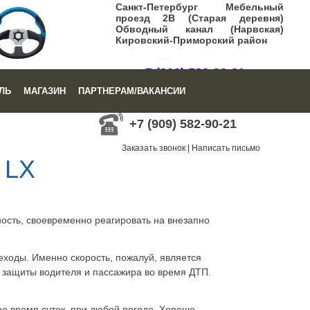
Санкт-Петербург Мебельный
проезд 2В (Старая деревня)
Обводный канал (Нарвская)
Кировский-Приморский район
+7 (909) 582-90-21
ЛЬ
МАГАЗИН
ПАРТНЕРАМ/ВАКАНСИИ
Заказать звонок
|
Написать письмо
+7 (909) 582-90-21
Заказать звонок
|
Написать письмо
 LX
ость, своевременно реагировать на внезапно
еходы. Именно скорость, пожалуй, является
 защиты водителя и пассажира во время ДТП.
е время суток, при любой погоде. Хорошо,