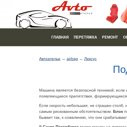
ГЛАВНАЯ
ПЕРЕТЯЖКА
РЕМОНТ
О
Автоателье
→
airbag
→
Лексус
По
Машина является безопасной техникой, если 
появляющиеся препятствия, формирующиеся 
Если скорость небольшая, не страшен столб, 
самым рискованным обстоятельством.
Блок
п
Бывает так, к сожалению, что они срабатывают,
В
Санкт-Петербурге
много машин на дорогах,