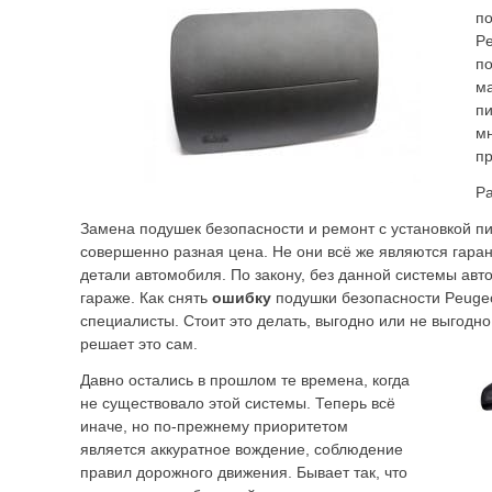
по
Pe
по
ма
пи
мн
п
Ра
Замена подушек безопасности и ремонт с установкой пи
совершенно разная цена. Не они всё же являются гаран
детали автомобиля. По закону, без данной системы авт
гараже. Как снять
ошибку
подушки безопасности Peugeo
специалисты. Стоит это делать, выгодно или не выгодн
решает это сам.
Давно остались в прошлом те времена, когда
не существовало этой системы. Теперь всё
иначе, но по-прежнему приоритетом
является аккуратное вождение, соблюдение
правил дорожного движения. Бывает так, что