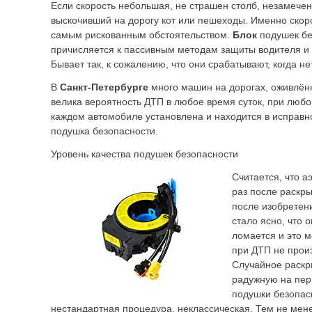
Если скорость небольшая, не страшен столб, незамече
выскочивший на дорогу кот или пешеходы. Именно скоро
самым рискованным обстоятельством.
Блок
подушек бе
причисляется к пассивным методам защиты водителя и
Бывает так, к сожалению, что они срабатывают, когда не
В
Санкт-Петербурге
много машин на дорогах, оживлённ
велика вероятность ДТП в любое время суток, при любо
каждом автомобиле установлена и находится в исправн
подушка безопасности.
Уровень качества подушек безопасности
Считается, что а
раз после раскры
после изобретен
стало ясно, что 
ломается и это м
при ДТП не прои
Случайное раскр
радужную на пер
подушки безопа
нестандартная процедура, неклассическая. Тем не мен