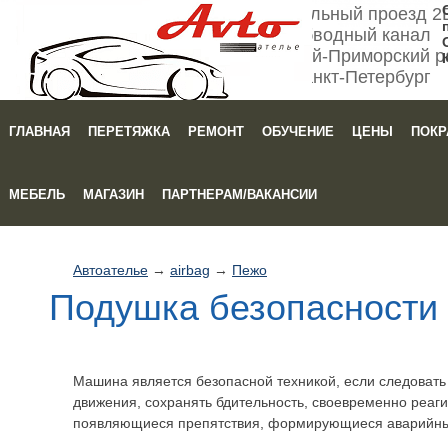
Мебельный проезд 2
Обводный канал
Кировский-Приморский р
Санкт-Петербург
ГЛАВНАЯ
ПЕРЕТЯЖКА
РЕМОНТ
ОБУЧЕНИЕ
ЦЕНЫ
ПОКР
Зака
МЕБЕЛЬ
МАГАЗИН
ПАРТНЕРАМ/ВАКАНСИИ
Автоателье
→
airbag
→
Пежо
Подушка безопасности 
Машина является безопасной техникой, если следоват
движения, сохранять бдительность, своевременно реаги
появляющиеся препятствия, формирующиеся аварийны