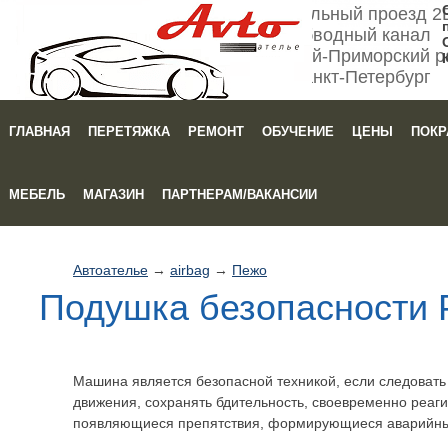
Мебельный проезд 2
Обводный канал
Кировский-Приморский р
Санкт-Петербург
ГЛАВНАЯ
ПЕРЕТЯЖКА
РЕМОНТ
ОБУЧЕНИЕ
ЦЕНЫ
ПОКР
Зака
МЕБЕЛЬ
МАГАЗИН
ПАРТНЕРАМ/ВАКАНСИИ
Автоателье
→
airbag
→
Пежо
Подушка безопасности 
Машина является безопасной техникой, если следоват
движения, сохранять бдительность, своевременно реаги
появляющиеся препятствия, формирующиеся аварийны