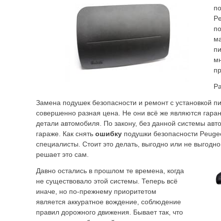
по
Pe
по
ма
пи
мн
п
Ра
Замена подушек безопасности и ремонт с установкой пи
совершенно разная цена. Не они всё же являются гаран
детали автомобиля. По закону, без данной системы авт
гараже. Как снять
ошибку
подушки безопасности Peugeo
специалисты. Стоит это делать, выгодно или не выгодн
решает это сам.
Давно остались в прошлом те времена, когда
не существовало этой системы. Теперь всё
иначе, но по-прежнему приоритетом
является аккуратное вождение, соблюдение
правил дорожного движения. Бывает так, что