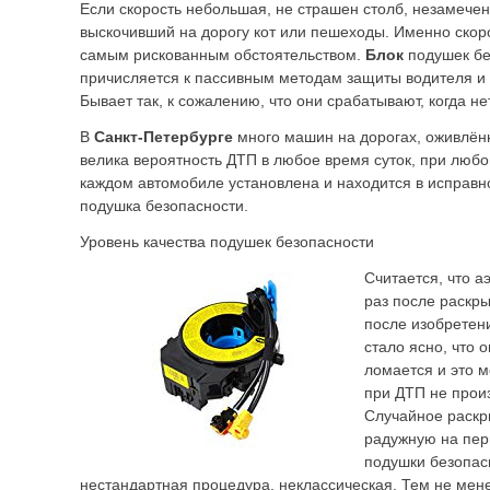
Если скорость небольшая, не страшен столб, незамече
выскочивший на дорогу кот или пешеходы. Именно скоро
самым рискованным обстоятельством.
Блок
подушек бе
причисляется к пассивным методам защиты водителя и
Бывает так, к сожалению, что они срабатывают, когда не
В
Санкт-Петербурге
много машин на дорогах, оживлённ
велика вероятность ДТП в любое время суток, при любо
каждом автомобиле установлена и находится в исправн
подушка безопасности.
Уровень качества подушек безопасности
Считается, что а
раз после раскры
после изобретен
стало ясно, что 
ломается и это м
при ДТП не прои
Случайное раскр
радужную на пер
подушки безопа
нестандартная процедура, неклассическая. Тем не мен