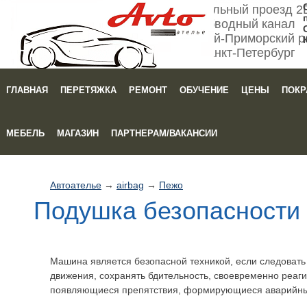
Мебельный проезд 2
Обводный канал
Кировский-Приморский р
Санкт-Петербург
ГЛАВНАЯ
ПЕРЕТЯЖКА
РЕМОНТ
ОБУЧЕНИЕ
ЦЕНЫ
ПОКР
Зака
МЕБЕЛЬ
МАГАЗИН
ПАРТНЕРАМ/ВАКАНСИИ
Автоателье
→
airbag
→
Пежо
Подушка безопасности 
Машина является безопасной техникой, если следоват
движения, сохранять бдительность, своевременно реаги
появляющиеся препятствия, формирующиеся аварийны