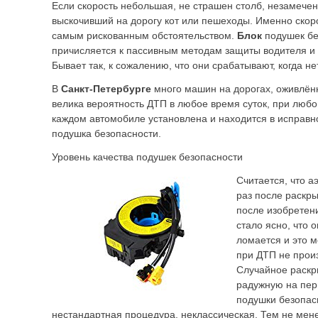
Если скорость небольшая, не страшен столб, незамече
выскочивший на дорогу кот или пешеходы. Именно скоро
самым рискованным обстоятельством.
Блок
подушек бе
причисляется к пассивным методам защиты водителя и
Бывает так, к сожалению, что они срабатывают, когда не
В
Санкт-Петербурге
много машин на дорогах, оживлённ
велика вероятность ДТП в любое время суток, при любо
каждом автомобиле установлена и находится в исправн
подушка безопасности.
Уровень качества подушек безопасности
Считается, что а
раз после раскры
после изобретен
стало ясно, что 
ломается и это м
при ДТП не прои
Случайное раскр
радужную на пер
подушки безопа
нестандартная процедура, неклассическая. Тем не мен