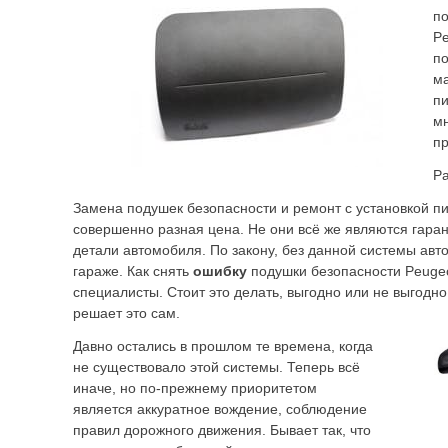
по
Pe
по
ма
пи
мн
п
Ра
Замена подушек безопасности и ремонт с установкой пи
совершенно разная цена. Не они всё же являются гаран
детали автомобиля. По закону, без данной системы авт
гараже. Как снять
ошибку
подушки безопасности Peugeo
специалисты. Стоит это делать, выгодно или не выгодн
решает это сам.
Давно остались в прошлом те времена, когда
не существовало этой системы. Теперь всё
иначе, но по-прежнему приоритетом
является аккуратное вождение, соблюдение
правил дорожного движения. Бывает так, что