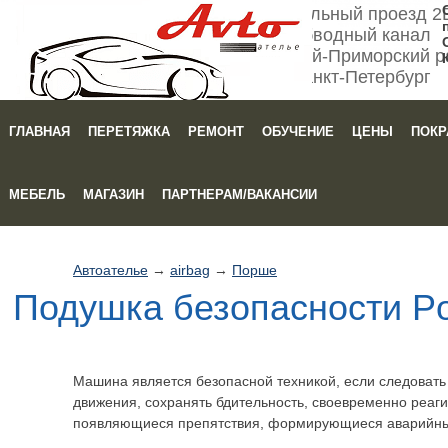
Мебельный проезд 2
Обводный канал
Кировский-Приморский р
Санкт-Петербург
ГЛАВНАЯ
ПЕРЕТЯЖКА
РЕМОНТ
ОБУЧЕНИЕ
ЦЕНЫ
ПОКР
Зака
МЕБЕЛЬ
МАГАЗИН
ПАРТНЕРАМ/ВАКАНСИИ
Автоателье
→
airbag
→
Порше
Подушка безопасности P
Машина является безопасной техникой, если следоват
движения, сохранять бдительность, своевременно реаги
появляющиеся препятствия, формирующиеся аварийны