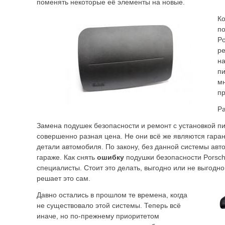
поменять некоторые её элементы на новые.
Ко
по
Po
ре
на
пи
мн
п
Ра
Замена подушек безопасности и ремонт с установкой пи
совершенно разная цена. Не они всё же являются гаран
детали автомобиля. По закону, без данной системы авт
гараже. Как снять
ошибку
подушки безопасности Porsс
специалисты. Стоит это делать, выгодно или не выгодн
решает это сам.
Давно остались в прошлом те времена, когда
не существовало этой системы. Теперь всё
иначе, но по-прежнему приоритетом