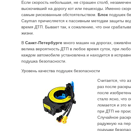
Если скорость небольшая, не страшен столб, незамече
выскочивший на дорогу кот или пешеходы. Именно скоро
самым рискованным обстоятельством.
Блок
подушек бе
Cayman причисляется к пассивным методам защиты вод
время ДТП. Бывает так, к сожалению, что они срабатыва
жизни.
В
Санкт-Петербурге
много машин на дорогах, оживлённ
велика вероятность ДТП в любое время суток, при любо
каждом автомобиле установлена и находится в исправн
подушка безопасности.
Уровень качества подушек безопасности
Считается, что а
раз после раскры
после изобретен
стало ясно, что 
ломается и это м
при ДТП не прои
Случайное раскр
радужную на пер
подушки безопа