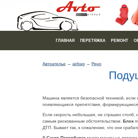
ГЛАВНАЯ
ПЕРЕТЯЖКА
РЕМОНТ
О
Автоателье
→
airbag
→
Рено
Подуш
Машина является безопасной техникой, если 
появляющиеся препятствия, формирующиеся 
Если скорость небольшая, не страшен столб, 
самым рискованным обстоятельством.
Блок
п
ДТП. Бывает так, к сожалению, что они срабат
В
Санкт-Петербурге
много машин на дорогах,