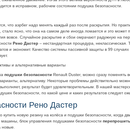
одится в исправном, рабочем состоянии подушка безопасности.
ся, что аэрбег надо менять каждый раз после раскрытия. Но практ
 стало ясно, что она на самом деле иногда ломается и это может п
тия вовсе. Случайное раскрытие и сбои омрачают радужную на пер
сности
Рено Дастер
– нестандартная процедура, неклассическая. 
атов и экономит. Качество системы пассивной защиты в 99 случаях
ует.
ктивы и альтернативные варианты
чка
подушки безопасности
Renault Duster, можно сразу поменять 
варианты, альтернативу. Некоторые проблемы действительно можно
ыполняет, результат будет удовлетворительным. В нашей мастерско
ушек безопасности, по какой цене и каких результатов следует ож
асности Рено Дастер
о купить новую резину на колёса и подушки безопасности, когда дв
ти машины, блок управления подушками безопасности
перепрошит
а новые.