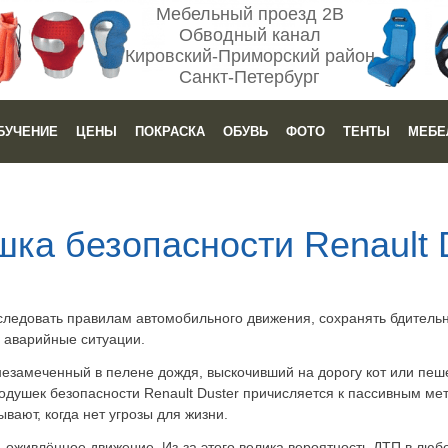
Мебельный проезд 2В
Обводный канал
Кировский-Приморский район
Санкт-Петербург
БУЧЕНИЕ
ЦЕНЫ
ПОКРАСКА
ОБУВЬ
ФОТО
ТЕНТЫ
МЕБЕ
ка безопасности Renault 
следовать правилам автомобильного движения, сохранять бдительн
аварийные ситуации.
незамеченный в пелене дождя, выскочивший на дорогу кот или пеш
одушек безопасности Renault Duster причисляется к пассивным ме
ывают, когда нет угрозы для жизни.
 оживлённое движение. Из-за этого велика вероятность ДТП в любо