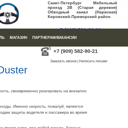
Санкт-Петербург Мебельный
проезд 2В (Старая деревня)
Обводный канал (Нарвская)
Кировский-Приморский район
+7 (909) 582-90-21
ЛЬ
МАГАЗИН
ПАРТНЕРАМ/ВАКАНСИИ
Заказать звонок
|
Написать письмо
+7 (909) 582-90-21
Заказать звонок
|
Написать письмо
Duster
ость, своевременно реагировать на внезапно
еходы. Именно скорость, пожалуй, является
тодам защиты водителя и пассажира во время
е время суток, при любой погоде. Хорошо,