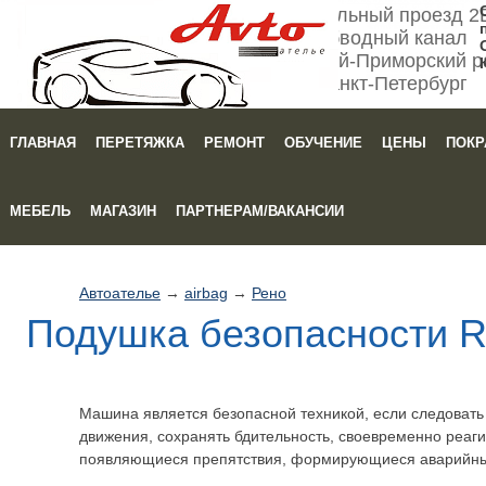
Мебельный проезд 2
Обводный канал
Кировский-Приморский р
Санкт-Петербург
ГЛАВНАЯ
ПЕРЕТЯЖКА
РЕМОНТ
ОБУЧЕНИЕ
ЦЕНЫ
ПОКР
Зака
МЕБЕЛЬ
МАГАЗИН
ПАРТНЕРАМ/ВАКАНСИИ
Автоателье
→
airbag
→
Рено
Подушка безопасности R
Машина является безопасной техникой, если следоват
движения, сохранять бдительность, своевременно реаги
появляющиеся препятствия, формирующиеся аварийны