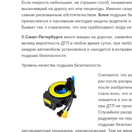
Если скорость небольшая, не страшен столб, незамече
выскочивший на дорогу кот или пешеходы. Именно скоро
самым рискованным обстоятельством.
Блок
подушек бе
причисляется к пассивным методам защиты водителя и
Бывает так, к сожалению, что они срабатывают, когда не
В
Санкт-Петербурге
много машин на дорогах, оживлённ
велика вероятность ДТП в любое время суток, при любо
каждом автомобиле установлена и находится в исправн
подушка безопасности.
Уровень качества подушек безопасности
Считается, что а
раз после раскры
после изобретен
стало ясно, что 
ломается и это м
при ДТП не прои
Случайное раскр
радужную на пер
подушки безопа
нестандартная процедура, неклассическая. Тем не мен