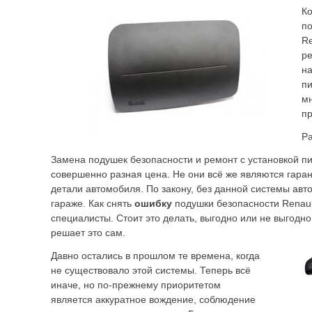
Ко
по
Re
ре
на
пи
мн
п
Ра
Замена подушек безопасности и ремонт с установкой пи
совершенно разная цена. Не они всё же являются гаран
детали автомобиля. По закону, без данной системы авт
гараже. Как снять
ошибку
подушки безопасности Renaul
специалисты. Стоит это делать, выгодно или не выгодн
решает это сам.
Давно остались в прошлом те времена, когда
не существовало этой системы. Теперь всё
иначе, но по-прежнему приоритетом
является аккуратное вождение, соблюдение