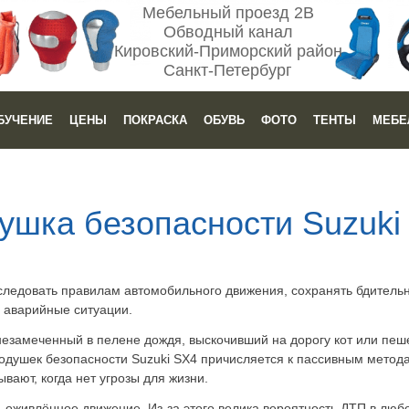
Мебельный проезд 2В
Обводный канал
Кировский-Приморский район
Санкт-Петербург
БУЧЕНИЕ
ЦЕНЫ
ПОКРАСКА
ОБУВЬ
ФОТО
ТЕНТЫ
МЕБЕ
ушка безопасности Suzuki
следовать правилам автомобильного движения, сохранять бдительн
аварийные ситуации.
незамеченный в пелене дождя, выскочивший на дорогу кот или пеш
одушек безопасности Suzuki SX4 причисляется к пассивным метод
ывают, когда нет угрозы для жизни.
 оживлённое движение. Из-за этого велика вероятность ДТП в любо