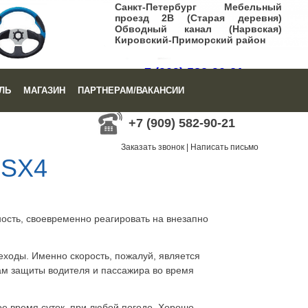
Санкт-Петербург Мебельный
проезд 2В (Старая деревня)
Обводный канал (Нарвская)
Кировский-Приморский район
+7 (909) 582-90-21
ЛЬ
МАГАЗИН
ПАРТНЕРАМ/ВАКАНСИИ
Заказать звонок
|
Написать письмо
+7 (909) 582-90-21
Заказать звонок
|
Написать письмо
 SX4
ость, своевременно реагировать на внезапно
еходы. Именно скорость, пожалуй, является
ам защиты водителя и пассажира во время
е время суток, при любой погоде. Хорошо,