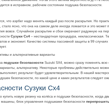
одится в исправном, рабочем состоянии подушка безопасности.
ся, что аэрбег надо менять каждый раз после раскрытия. Но практ
 стало ясно, что она на самом деле иногда ломается и это может п
тия вовсе. Случайное раскрытие и сбои омрачают радужную на пер
сности
Сузуки Сх4
– нестандартная процедура, неклассическая. Т
атов и экономит. Качество системы пассивной защиты в 99 случаях
ует.
ктивы и альтернативные варианты
чка
подушки безопасности
Suzuki SX4, можно сразу поменять всю 
варианты, альтернативу. Некоторые проблемы действительно можно
ыполняет, результат будет удовлетворительным. В нашей мастерско
ушек безопасности, по какой цене и каких результатов следует ож
сности Сузуки Сх4
о купить новую резину на колёса и подушки безопасности, когда дв
ти машины, блок управления подушками безопасности
перепрошит