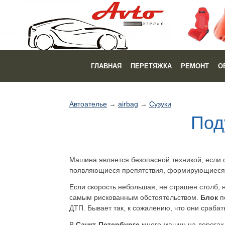
ГЛАВНАЯ
ПЕРЕТЯЖКА
РЕМОНТ
О
Автоателье
→
airbag
→
Сузуки
Под
Машина является безопасной техникой, если 
появляющиеся препятствия, формирующиеся 
Если скорость небольшая, не страшен столб, 
самым рискованным обстоятельством.
Блок
п
ДТП. Бывает так, к сожалению, что они срабат
В
Санкт-Петербурге
много машин на дорогах,