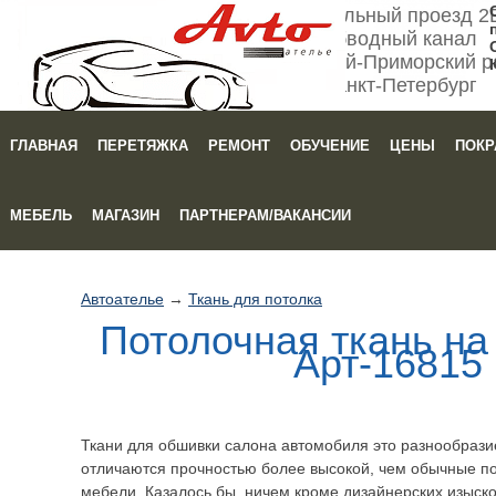
Мебельный проезд 2
Обводный канал
Кировский-Приморский р
Санкт-Петербург
ГЛАВНАЯ
ПЕРЕТЯЖКА
РЕМОНТ
ОБУЧЕНИЕ
ЦЕНЫ
ПОКР
Зака
МЕБЕЛЬ
МАГАЗИН
ПАРТНЕРАМ/ВАКАНСИИ
Автоателье
→
Ткань для потолка
Потолочная ткань на
Арт-16815
Ткани для обшивки салона автомобиля это разнообрази
отличаются прочностью более высокой, чем обычные по
мебели. Казалось бы, ничем кроме дизайнерских изыско