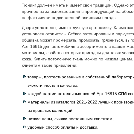
Тюнинг должен иметь и имеет свои традиции. Однако эт
прочнее из-за использования в претендующей на обосо
но фактически подверженной влияниям погоды.
Двери уплотнены, имеют лучшую эргономику. Климаткон
установлен отопитель. Стёкла затонированы и паркуетс
обшивка может промерзать, промокать, грязниться, выг
Арт-16815 для автомобиля в ассортименте в нашем маг
материалы, свойства которых пригодны для таких услови
кожа. Купить потолочную ткань можно по низким ценам
клиентам такие привилегии:
товары, протестированные в собственной лаборатор
экологичность и качество;
каждой партии потолочных тканей Арт-16815
СПб
св
материалы из каталогов 2021-2022 лучших производ
из прошлых коллекций;
низкие цены, скидки постоянным клиентам;
удобный способ оплаты и доставки.