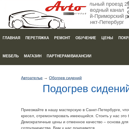
Мебельный проезд 2
Обводный канал
Кировский-Приморский р
Санкт-Петербург
ГЛАВНАЯ
ПЕРЕТЯЖКА
РЕМОНТ
ОБУЧЕНИЕ
ЦЕНЫ
ПОКР
Зака
МЕБЕЛЬ
МАГАЗИН
ПАРТНЕРАМ/ВАКАНСИИ
Автоателье
→
Обогрев сидений
Подогрев сиден
Приезжайте в нашу мастерскую в Санкт-Петербурге, что
кресел, отремонтировать имеющийся. Стоить у нас это 
Демократичные цены и отменное качество – основа для
сотрудничества. Вам у нас понравится.