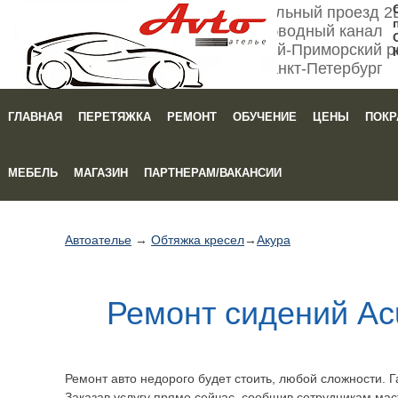
Мебельный проезд 2
Обводный канал
Кировский-Приморский р
Санкт-Петербург
ГЛАВНАЯ
ПЕРЕТЯЖКА
РЕМОНТ
ОБУЧЕНИЕ
ЦЕНЫ
ПОКР
Зака
МЕБЕЛЬ
МАГАЗИН
ПАРТНЕРАМ/ВАКАНСИИ
Автоателье
→
Обтяжка кресел
→
Акура
Ремонт сидений Ac
Ремонт авто недорого будет стоить, любой сложности. Г
Заказав услугу прямо сейчас, сообщив сотрудникам мас