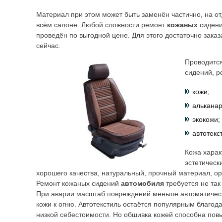
Материал при этом может быть заменён частично, на от
всём салоне. Любой сложности ремонт
кожаных
сидени
проведён по выгодной цене. Для этого достаточно заказ
сейчас.
Проводитс
сидений, р
кожи;
альканар
экокожи;
автотекс
Кожа харак
эстетическ
хорошего качества, натуральный, прочный материал, о
Ремонт кожаных сидений
автомобиля
требуется не так
При аварии масштаб повреждений меньше автоматическ
кожи к огню. Автотекстиль остаётся популярным благода
низкой себестоимости. Но обшивка кожей способна пов