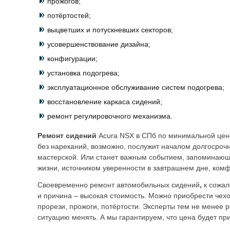
прожогов;
потёртостей;
выцветших и потускневших секторов;
усовершенствование дизайна;
конфигурации;
установка подогрева;
эксплуатационное обслуживание систем подогрева;
восстановление каркаса сидений;
ремонт регулировочного механизма.
Ремонт сидений
Acura NSX в СПб по минимальной цене
без нареканий, возможно, послужит началом долгосроч
мастерской. Или станет важным событием, запоминающ
жизни, источником уверенности в завтрашнем дне, комф
Своевременно ремонт автомобильных сидений
,
к сожа
и причина – высокая стоимость. Можно приобрести чехо
прорези, прожоги, потёртости. Эксперты тем не менее 
ситуацию менять. А мы гарантируем, что цена будет п