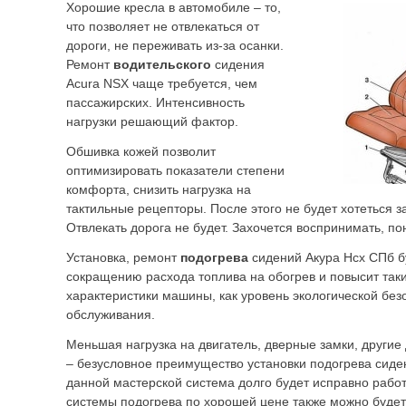
Хорошие кресла в автомобиле – то,
что позволяет не отвлекаться от
дороги, не переживать из-за осанки.
Ремонт
водительского
сидения
Acura NSX чаще требуется, чем
пассажирских. Интенсивность
нагрузки решающий фактор.
Обшивка кожей позволит
оптимизировать показатели степени
комфорта, снизить нагрузка на
тактильные рецепторы. После этого не будет хотеться з
Отвлекать дорога не будет. Захочется воспринимать, по
Установка, ремонт
подогрева
сидений Акура Нсх СПб б
сокращению расхода топлива на обогрев и повысит так
характеристики машины, как уровень экологической без
обслуживания.
Меньшая нагрузка на двигатель, дверные замки, другие
– безусловное преимущество установки подогрева сид
данной мастерской система долго будет исправно работ
системы подогрева по хорошей цене также можно будет