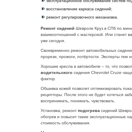
эксплуатационное обслуживание систем по
восстановление каркаса сидений;
ремонт регулировочного механизма.
Ремонт сидений
Шевроле Круз в СПб по мини
взаимоотношений с мастерской. Или станет в
уже сегодня.
Своевременно ремонт автомобильных сидени
прорези, прожоги, потёртости. Эксперты тем 
Хорошие кресла в автомобиле – то, что позвол
водительского
сидения Chevrolet Cruze чащ
фактор.
Обшивка кожей позволит оптимизировать показ
рецепторы. После этого не будет хотеться заб
воспринимать, понимать, чувствовать.
Установка, ремонт
подогрева
сидений Шеврол
обогрев и повысит такие эксплуатационные ха
стоимость обслуживания.