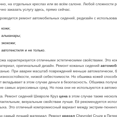
чно, на отдельных креслах или во всём салоне. Любой сложности 
чно заказать услугу здесь, прямо сейчас.
роводится ремонт автомобильных сидений, редизайн с использова
кожи;
альканары;
экокожи;
автотекстиля и не только.
ожа характеризуется отличными эстетическими свойствами. Это ко
атериал, оригинальный дизайн. Ремонт кожаных сидений
автомоб
канью. При аварии масштаб повреждений меньше автоматически, бл
износостойкости, низкой себестоимости. Но обшивка кожей способ
т вкладывает в этом случае деньги в безопасность. Обшивка полу
ие самых агрессивных сред. Но пока они не используются в автом
жа. Ремонт сидений Шевроле Круз
цена
в этом случае также нескол
 тактильным, визуальным свойствам лучше. Её рекомендуется испо
ыха. Это отличный компромиссный вариант между экстрим-тюнинго
ран самый лучший материал. Ремонт
кресел
Chevrolet Cruze в Пете