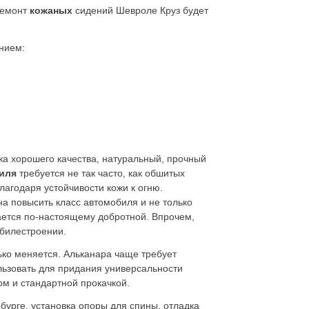
ремонт
кожаных
сидений Шевроле Круз будет
нием:
жа хорошего качества, натуральный, прочный
иля
требуется не так часто, как обшитых
агодаря устойчивости кожи к огню.
на повысить класс автомобиля и не только
чается по-настоящему добротной. Впрочем,
обилестроении.
ько меняется. Альканара чаще требует
льзовать для придания универсальности
м и стандартной прокачкой.
рбурге, установка опоры для спины, отладка