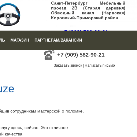
Санкт-Петербург Мебельный
проезд 2В (Старая деревня)
Обводный канал (Нарвская)
Кировский-Приморский район
+7 (909) 582-90-21
ЛЬ
МАГАЗИН
ПАРТНЕРАМ/ВАКАНСИИ
Заказать звонок
|
Написать письмо
+7 (909) 582-90-21
Заказать звонок
|
Написать письмо
uze
общив сотрудникам мастерской о поломке,
лугу здесь, сейчас. Это отличное
й качества.