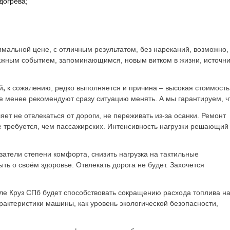
догрева;
мальной цене, с отличным результатом, без нареканий, возможно
ажным событием, запоминающимся, новым витком в жизни, источни
й
,
к сожалению, редко выполняется и причина – высокая стоимость
не менее рекомендуют сразу ситуацию менять. А мы гарантируем, 
яет не отвлекаться от дороги, не переживать из-за осанки. Ремонт
е требуется, чем пассажирских. Интенсивность нагрузки решающий
атели степени комфорта, снизить нагрузка на тактильные
ыть о своём здоровье. Отвлекать дорога не будет. Захочется
е Круз СПб будет способствовать сокращению расхода топлива н
рактеристики машины, как уровень экологической безопасности,