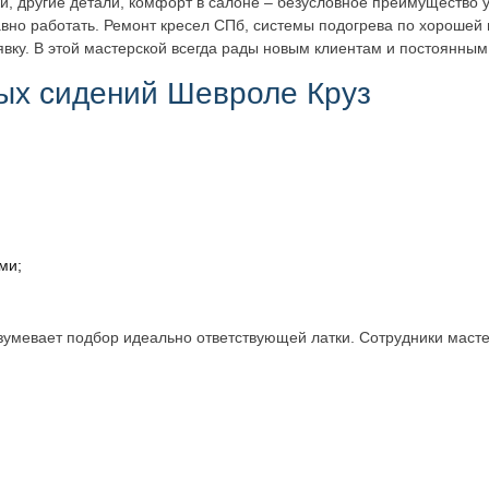
ки, другие детали, комфорт в салоне – безусловное преимущество 
авно работать. Ремонт кресел СПб, системы подогрева по хорошей
аявку. В этой мастерской всегда рады новым клиентам и постоянным
ных сидений Шевроле Круз
ми;
зумевает подбор идеально ответствующей латки. Сотрудники масте