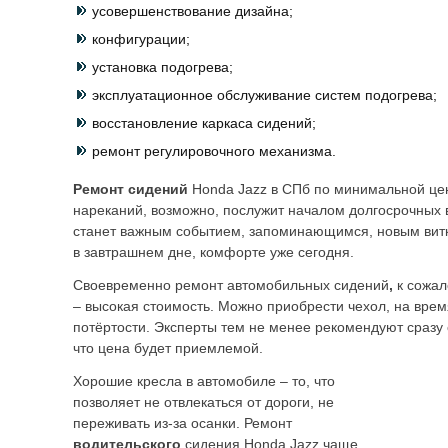
усовершенствование дизайна;
конфигурации;
установка подогрева;
эксплуатационное обслуживание систем подогрева;
восстановление каркаса сидений;
ремонт регулировочного механизма.
Ремонт сидений
Honda Jazz в СПб по минимальной цен
нареканий, возможно, послужит началом долгосрочных 
станет важным событием, запоминающимся, новым витк
в завтрашнем дне, комфорте уже сегодня.
Своевременно ремонт автомобильных сидений
,
к сожа
– высокая стоимость. Можно приобрести чехол, на врем
потёртости. Эксперты тем не менее рекомендуют сразу
что цена будет приемлемой.
Хорошие кресла в автомобиле – то, что
позволяет не отвлекаться от дороги, не
переживать из-за осанки. Ремонт
водительского
сидения Honda Jazz чаще