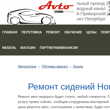
Мебельный проезд 2
Обводный канал
Кировский-Приморский р
Санкт-Петербург
ГЛАВНАЯ
ПЕРЕТЯЖКА
РЕМОНТ
ОБУЧЕНИЕ
ЦЕНЫ
ПОКР
Зака
МЕБЕЛЬ
МАГАЗИН
ПАРТНЕРАМ/ВАКАНСИИ
Автоателье
→
Обтяжка кресел
→
Хонда
Ремонт сидений Ho
Ремонт авто недорого будет стоить, любой сложности. Г
услугу прямо сейчас, сообщив сотрудникам мастерской 
цена ремонта авто, соотношение с качеством, будет оп