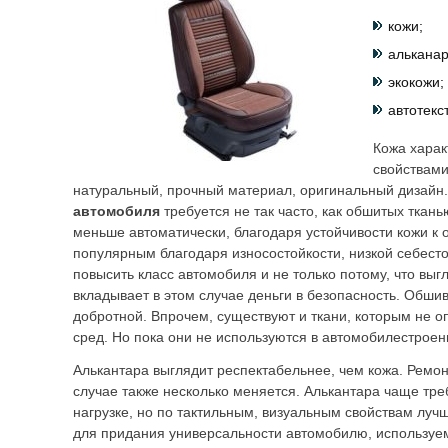
кожи;
альканар
экокожи;
автотекс
Кожа харак
свойствами
натуральный, прочный материал, оригинальный дизайн.
автомобиля
требуется не так часто, как обшитых тка
меньше автоматически, благодаря устойчивости кожи к о
популярным благодаря износостойкости, низкой себест
повысить класс автомобиля и не только потому, что вы
вкладывает в этом случае деньги в безопасность. Обши
добротной. Впрочем, существуют и ткани, которым не 
сред. Но пока они не используются в автомобилестроен
Алькантара выглядит респектабельнее, чем кожа. Ремон
случае также несколько меняется. Алькантара чаще тре
нагрузке, но по тактильным, визуальным свойствам луч
для придания универсальности автомобилю, используем