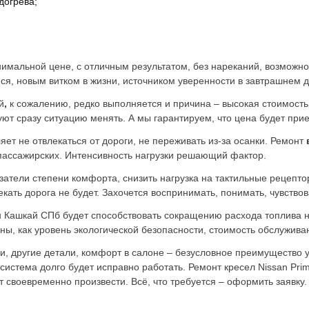
догрева;
нимальной цене, с отличным результатом, без нареканий, возможн
, новым витком в жизни, источником уверенности в завтрашнем д
й
,
к сожалению, редко выполняется и причина – высокая стоимость
уют сразу ситуацию менять. А мы гарантируем, что цена будет при
яет не отвлекаться от дороги, не переживать из-за осанки. Ремонт
 пассажирских. Интенсивность нагрузки решающий фактор.
атели степени комфорта, снизить нагрузка на тактильные рецепто
екать дорога не будет. Захочется воспринимать, понимать, чувствов
 Кашкай СПб будет способствовать сокращению расхода топлива н
ы, как уровень экологической безопасности, стоимость обслужива
и, другие детали, комфорт в салоне – безусловное преимущество 
истема долго будет исправно работать. Ремонт кресел Nissan Pri
 своевременно произвести. Всё, что требуется – оформить заявку.