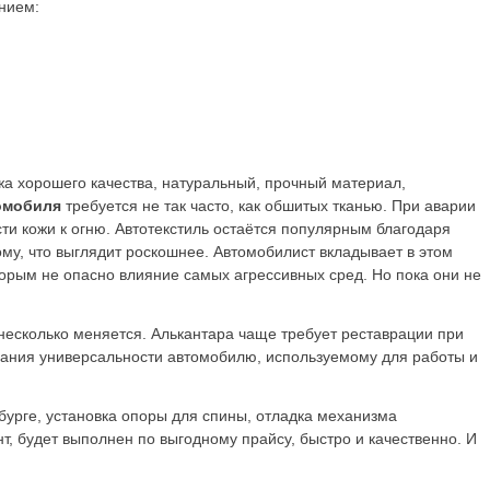
нием:
жа хорошего качества, натуральный, прочный материал,
омобиля
требуется не так часто, как обшитых тканью. При аварии
и кожи к огню. Автотекстиль остаётся популярным благодаря
ому, что выглядит роскошнее. Автомобилист вкладывает в этом
торым не опасно влияние самых агрессивных сред. Но пока они не
 несколько меняется. Алькантара чаще требует реставрации при
идания универсальности автомобилю, используемому для работы и
бурге, установка опоры для спины, отладка механизма
, будет выполнен по выгодному прайсу, быстро и качественно. И