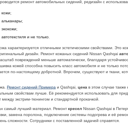
роводится ремонт автомобильных сидений, редизайн с использова
кожи;
альканары;
экокожи;
автотекстиля и не только.
ожа характеризуется отличными эстетическими свойствами. Это ко
ригинальный дизайн. Ремонт кожаных сидений Nissan Qashqai
авт
асштаб повреждений меньше автоматически, благодаря устойчивост
бшивка кожей способна повысить класс автомобиля и не только пот
ается по-настоящему добротной. Впрочем, существуют и ткани, ко
ожа.
Ремонт сидений Примера
и Qashqai,
цена
в этом случае также
зуальным свойствам лучше. Её рекомендуется использовать для пр
 между экстрим-тюнингом и стандартной прокачкой.
ран самый лучший материал. Ремонт
кресел
Nissan Qashqai в Петер
ки, замена поролона, подключение системы подогрева и её ремонт
вень сложности. Сотрудники с поставленной задачей справятся.