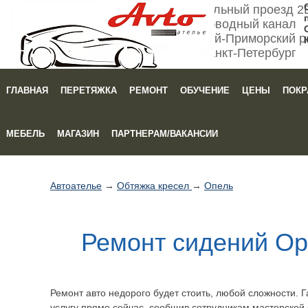
Мебельный проезд 2
Обводный канал
Кировский-Приморский р
Санкт-Петербург
ГЛАВНАЯ
ПЕРЕТЯЖКА
РЕМОНТ
ОБУЧЕНИЕ
ЦЕНЫ
ПОКР
Зака
МЕБЕЛЬ
МАГАЗИН
ПАРТНЕРАМ/ВАКАНСИИ
Автоателье
→
Обтяжка кресел
→
Опель
Ремонт сидений Op
Ремонт авто недорого будет стоить, любой сложности. Г
услугу прямо сейчас, сообщив сотрудникам мастерской 