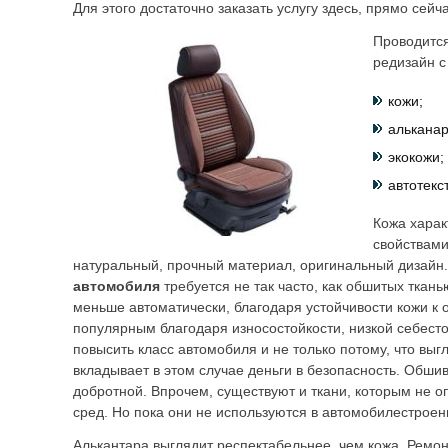
Для этого достаточно заказать услугу здесь, прямо сейча
Проводится
редизайн с
кожи;
альканар
экокожи;
автотекс
Кожа харак
свойствами
натуральный, прочный материал, оригинальный дизайн.
автомобиля
требуется не так часто, как обшитых тка
меньше автоматически, благодаря устойчивости кожи к о
популярным благодаря износостойкости, низкой себест
повысить класс автомобиля и не только потому, что вы
вкладывает в этом случае деньги в безопасность. Обши
добротной. Впрочем, существуют и ткани, которым не 
сред. Но пока они не используются в автомобилестроен
Алькантара выглядит респектабельнее, чем кожа. Ремон