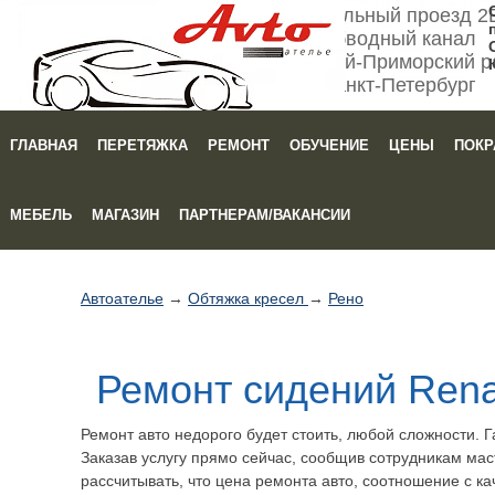
Мебельный проезд 2
Обводный канал
Кировский-Приморский р
Санкт-Петербург
ГЛАВНАЯ
ПЕРЕТЯЖКА
РЕМОНТ
ОБУЧЕНИЕ
ЦЕНЫ
ПОКР
Зака
МЕБЕЛЬ
МАГАЗИН
ПАРТНЕРАМ/ВАКАНСИИ
Автоателье
→
Обтяжка кресел
→
Рено
Ремонт сидений Rena
Ремонт авто недорого будет стоить, любой сложности. Г
Заказав услугу прямо сейчас, сообщив сотрудникам мас
рассчитывать, что цена ремонта авто, соотношение с ка