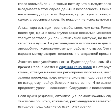
класс автомобиля и не только потому, что выглядит ро
вкладывает в этом случае деньги в безопасность. Обшив
настоящему добротной. Впрочем, существуют и ткани, 
самых агрессивных сред. Но пока они не используются 
Алькантара выглядит респектабельнее, чем кожа. Ремо
после дтп,
цена
в этом случае также несколько меняетс
требует реставрации при интенсивной нагрузке, но по 
свойствам лучше. Её рекомендуется использовать для 
автомобилю, используемому для работы и отдыха. Это
вариант между экстрим-тюнингом и стандартной прокач
Экокожа тоже устойчива к огню. Будет подобран самый
кресел
Renault Master и
сидений Рено Логан
в Петербур
спины, отладка механизма регулировки положения, вос
замена поролона, подключение системы подогрева и её
по выгодному прайсу, быстро и качественно. И не важн
предстоит, уровень сложности. Сотрудники с поставленн
Если нужен редизайн, оптимизация, ремонт кожаных си
текстилём обшитых, кожзамом, рекомендуется заказать 
выгодное предложение со всех точек зрения.