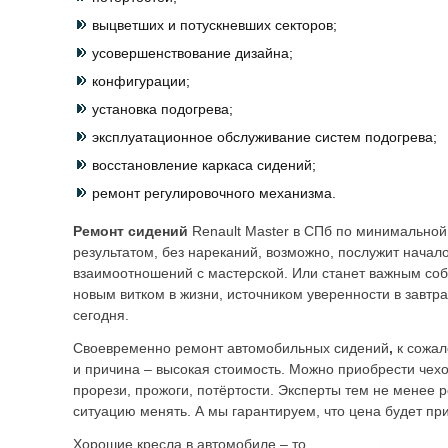
выцветших и потускневших секторов;
усовершенствование дизайна;
конфигурации;
установка подогрева;
эксплуатационное обслуживание систем подогрева;
восстановление каркаса сидений;
ремонт регулировочного механизма.
Ремонт сидений
Renault Master в СПб по минимальной
результатом, без нареканий, возможно, послужит начал
взаимоотношений с мастерской. Или станет важным с
новым витком в жизни, источником уверенности в завт
сегодня.
Своевременно ремонт автомобильных сидений
,
к сожа
и причина – высокая стоимость. Можно приобрести чехо
прорези, прожоги, потёртости. Эксперты тем не менее 
ситуацию менять. А мы гарантируем, что цена будет п
Хорошие кресла в автомобиле – то,