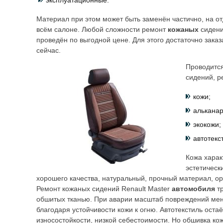
эксплуатационные.
Материал при этом может быть заменён частично, на от
всём салоне. Любой сложности ремонт
кожаных
сидени
проведён по выгодной цене. Для этого достаточно заказ
сейчас.
Проводитс
сидений, р
кожи;
альканар
экокожи;
автотекс
Кожа харак
эстетическ
хорошего качества, натуральный, прочный материал, о
Ремонт кожаных сидений Renault Master
автомобиля
т
обшитых тканью. При аварии масштаб повреждений мен
благодаря устойчивости кожи к огню. Автотекстиль ост
износостойкости, низкой себестоимости. Но обшивка ко