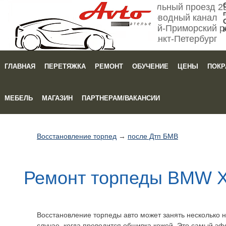
Мебельный проезд 2
Обводный канал
Кировский-Приморский р
Санкт-Петербург
ГЛАВНАЯ
ПЕРЕТЯЖКА
РЕМОНТ
ОБУЧЕНИЕ
ЦЕНЫ
ПОКР
Зака
МЕБЕЛЬ
МАГАЗИН
ПАРТНЕРАМ/ВАКАНСИИ
Восстановление торпед
→
после Дтп БМВ
Ремонт торпеды BMW X
Восстановление торпеды авто может занять несколько не
случае, когда проводится обшивка кожей. Это самый э