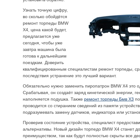
Узнать точную цифру,
во сколько обойдётся
ремонт торпеды BMW
X4, цена какой будет,
предлагается уже
сегодня, чтобы уже
завтра машина была
готова к дальнейшим
поездкам. Доверить
квалифицированным специалистам ремонт торпеды, ср
последствия устранение это лучший вариант.
Обязательно нужно заменить пиропатрон BMW X4 это о
Срабатывая, он создаёт заряд кинетической энергии, ге
наполняется подушка. Также
ремонт торпеды Бмв Х3
по
проводится со стиранием сведений из памяти устройств
подразумевать замену датчиков, индикатора или установ
Проверив состояние устройства, специалист предостав
альтернативы. Новый дизайн торпедо BMW X4 станет 
преимуществом, так как будут полностью скрыты все д