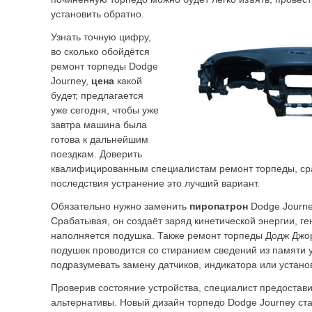
установить обратно.
Узнать точную цифру,
во сколько обойдётся
ремонт торпеды Dodge
Journey,
цена
какой
будет, предлагается
уже сегодня, чтобы уже
завтра машина была
готова к дальнейшим
поездкам. Доверить
квалифицированным специалистам ремонт торпеды, ср
последствия устранение это лучший вариант.
Обязательно нужно заменить
пиропатрон
Dodge Journe
Срабатывая, он создаёт заряд кинетической энергии, ге
наполняется подушка. Также ремонт торпеды Додж Джо
подушек проводится со стиранием сведений из памяти у
подразумевать замену датчиков, индикатора или установ
Проверив состояние устройства, специалист предостав
альтернативы. Новый дизайн торпедо Dodge Journey с