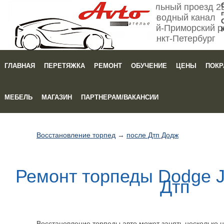
Мебельный проезд 2
Обводный канал
Кировский-Приморский р
Санкт-Петербург
ГЛАВНАЯ
ПЕРЕТЯЖКА
РЕМОНТ
ОБУЧЕНИЕ
ЦЕНЫ
ПОКР
Зака
МЕБЕЛЬ
МАГАЗИН
ПАРТНЕРАМ/ВАКАНСИИ
Восстановление торпед
→
после Дтп Додж
Ремонт торпеды Dodge J
Дтп
Восстановление торпеды авто может занять несколько не