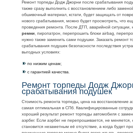
Ремонт торпеды Додж Джорни после срабатывания под
также сразу выполнить с восстановлением либо заменой
обшивочный материал, кстати, будет защищать от повр
нового срабатывания, можно будет просмотреть, что ещ
проведения ремонта. После ДТП, аварийной ситуации, 
ремни
, пиропатрон, перепрошить блоки airbag, перепр
нужно также заменить сами подушки. Заказать ремонт т
срабатывания подушек безопасности последствия устра
выгодных условиях:
по низким ценам;
с гарантией качества.
Ремонт торпеды Додж Джор
срабатывания подушек
Стоимость ремонта торпеды
,
цена на восстановление а
самая оптимальная в СПб. Квалифицированные сотрудн
хороший результат ремонт торпеды автомобиля с заме
аэрбег. Если аэрбег не перепрошивается, не меняется, 
становится незаметным её отсутствие, а когда будет пр
починенную торпедо можно будет легко изъять, провест