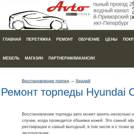
Мебельный проезд 2
Обводный канал
Кировский-Приморский р
Санкт-Петербург
ГЛАВНАЯ
ПЕРЕТЯЖКА
РЕМОНТ
ОБУЧЕНИЕ
ЦЕНЫ
ПОКР
Зака
МЕБЕЛЬ
МАГАЗИН
ПАРТНЕРАМ/ВАКАНСИИ
Восстановление торпед
→
Хендай
Ремонт торпеды Hyundai C
Восстановление торпеды авто может занять несколько не
случае, когда проводится обшивка кожей. Это самый э
реставрации и самый выгодный, в том числе и с точки 
эксплуатации.