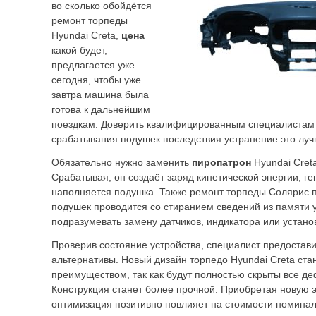
во сколько обойдётся
ремонт торпеды
Hyundai Creta,
цена
какой будет,
предлагается уже
сегодня, чтобы уже
завтра машина была
готова к дальнейшим
поездкам. Доверить квалифицированным специалистам
срабатывания подушек последствия устранение это луч
Обязательно нужно заменить
пиропатрон
Hyundai Cret
Срабатывая, он создаёт заряд кинетической энергии, ге
наполняется подушка. Также ремонт торпеды Солярис 
подушек проводится со стиранием сведений из памяти у
подразумевать замену датчиков, индикатора или установ
Проверив состояние устройства, специалист предостав
альтернативы. Новый дизайн торпедо Hyundai Creta ст
преимуществом, так как будут полностью скрыты все д
Конструкция станет более прочной. Приобретая новую э
оптимизация позитивно повлияет на стоимости номинал