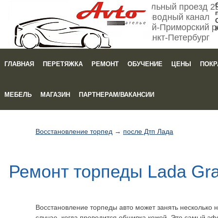
Мебельный проезд 2
Обводный канал
Кировский-Приморский р
Санкт-Петербург
ГЛАВНАЯ
ПЕРЕТЯЖКА
РЕМОНТ
ОБУЧЕНИЕ
ЦЕНЫ
ПОКР
Зака
МЕБЕЛЬ
МАГАЗИН
ПАРТНЕРАМ/ВАКАНСИИ
Восстановление торпед
→
после Дтп Лада
Ремонт торпеды Lada Gra
Восстановление торпеды авто может занять несколько не
случае, когда проводится обшивка кожей. Это самый э