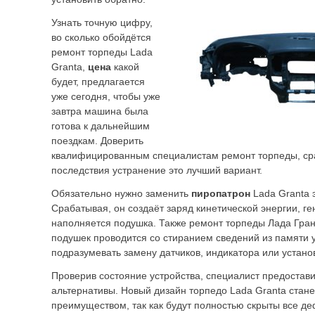
Узнать точную цифру,
во сколько обойдётся
ремонт торпеды Lada
Granta,
цена
какой
будет, предлагается
уже сегодня, чтобы уже
завтра машина была
готова к дальнейшим
поездкам. Доверить
квалифицированным специалистам ремонт торпеды, ср
последствия устранение это лучший вариант.
Обязательно нужно заменить
пиропатрон
Lada Granta 
Срабатывая, он создаёт заряд кинетической энергии, ге
наполняется подушка. Также ремонт торпеды Лада Гра
подушек проводится со стиранием сведений из памяти у
подразумевать замену датчиков, индикатора или установ
Проверив состояние устройства, специалист предостав
альтернативы. Новый дизайн торпедо Lada Granta стан
преимуществом, так как будут полностью скрыты все д