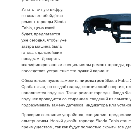
Узнать точную цифру,
во сколько обойдётся
ремонт торпеды Skoda
Fabia,
цена
какой
будет, предлагается
уже сегодня, чтобы уже
завтра машина была
готова к дальнейшим
поездкам. Доверить
квалифицированным специалистам ремонт торпеды, ср
последствия устранение это лучший вариант.
Обязательно нужно заменить
пиропатрон
Skoda Fabia 
Срабатывая, он создаёт заряд кинетической энергии, ге
наполняется подушка. Также ремонт торпеды Шкода Фа
подушек проводится со стиранием сведений из памяти у
подразумевать замену датчиков, индикатора или установ
Проверив состояние устройства, специалист предостав
альтернативы. Новый дизайн торпедо Skoda Fabia стан
преимуществом, так как будут полностью скрыты все д