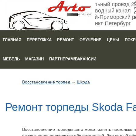
Мебельный проезд 2
Обводный канал
Кировский-Приморский р
Санкт-Петербург
ГЛАВНАЯ
ПЕРЕТЯЖКА
РЕМОНТ
ОБУЧЕНИЕ
ЦЕНЫ
ПОКР
Зака
МЕБЕЛЬ
МАГАЗИН
ПАРТНЕРАМ/ВАКАНСИИ
Восстановление торпед
→
Шкода
Ремонт торпеды Skoda Fa
Восстановление торпеды авто может занять несколько не
случае, когда проводится обшивка кожей. Это самый э