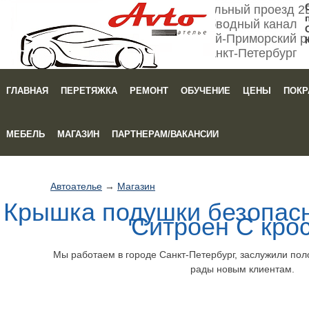
Мебельный проезд 2
Обводный канал
Кировский-Приморский р
Санкт-Петербург
ГЛАВНАЯ
ПЕРЕТЯЖКА
РЕМОНТ
ОБУЧЕНИЕ
ЦЕНЫ
ПОКР
Зака
МЕБЕЛЬ
МАГАЗИН
ПАРТНЕРАМ/ВАКАНСИИ
Автоателье
→
Магазин
Крышка подушки безопасн
Ситроен С кро
Мы работаем в городе Санкт-Петербург, заслужили по
рады новым клиентам.